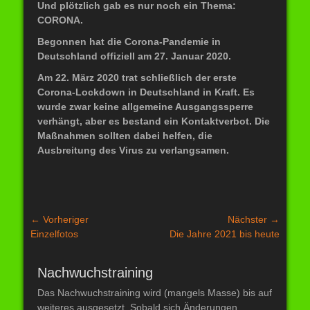
Und plötzlich gab es nur noch ein Thema:
CORONA.
Begonnen hat die Corona-Pandemie in
Deutschland offiziell am 27. Januar 2020.
Am 22. März 2020 trat schließlich der erste
Corona-Lockdown in Deutschland in Kraft. Es
wurde zwar keine allgemeine Ausgangssperre
verhängt, aber es bestand ein Kontaktverbot. Die
Maßnahmen sollten dabei helfen, die
Ausbreitung des Virus zu verlangsamen.
Beitragsnavigation
← Vorheriger
Nächster →
Vorheriger
Nächster
Einzelfotos
Die Jahre 2021 bis heute
Beitrag:
Beitrag:
Nachwuchstraining
Das Nachwuchstraining wird (mangels Masse) bis auf
weiteres ausgesetzt. Sobald sich Änderungen