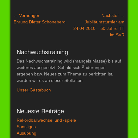
Beitragsnavigation
← Vorheriger
Nächster →
Vorheriger
Nächster
Ehrung Dieter Schöneberg
Jubiläumsturnier am
Beitrag:
Beitrag:
24.04.2010 – 50 Jahre TT
im SVR
Nachwuchstraining
Das Nachwuchstraining wird (mangels Masse) bis auf
weiteres ausgesetzt. Sobald sich Änderungen
ergeben bzw. Neues zum Thema zu berichten ist,
werden wir es an dieser Stelle tun.
Unser Gästebuch
Neueste Beiträge
Rekordballwechsel und -spiele
Sonstiges
Ausübung