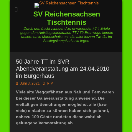
SV Reichensachsen
Tischtennis
Durch den (nicht zwingend zu erwartenden) 6:4 Erfolg
gegen den Aufstiegskandidaten TTV 79 Eschwege konnte
unsere erste Mannschaft auch die aller letzten Zweifel im
Abstiegskampf ad acta legen.
50 Jahre TT im SVR
Abendveranstaltung am 24.04.2010
im Bürgerhaus
Posted
Autor
Juni 3, 2021
R M
on
Viele alte Weggefährten aus Nah und Fern waren
bei dieser Galaveranstaltung anwesend.
Die
vielfältigen Bemühungen möglichst alle (bzw.
viele) einladen zu können haben sich gelohnt,
nahezu 100 Gäste rundeten diese wahrlich
gelungene Veranstaltung ab.