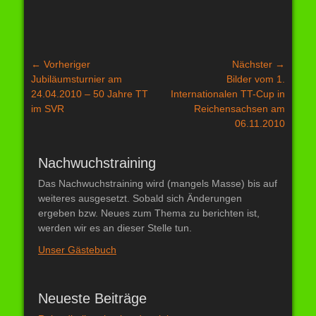
Beitragsnavigation
← Vorheriger
Nächster →
Vorheriger
Nächster
Jubiläumsturnier am
Bilder vom 1.
Beitrag:
Beitrag:
24.04.2010 – 50 Jahre TT
Internationalen TT-Cup in
im SVR
Reichensachsen am
06.11.2010
Nachwuchstraining
Das Nachwuchstraining wird (mangels Masse) bis auf
weiteres ausgesetzt. Sobald sich Änderungen
ergeben bzw. Neues zum Thema zu berichten ist,
werden wir es an dieser Stelle tun.
Unser Gästebuch
Neueste Beiträge